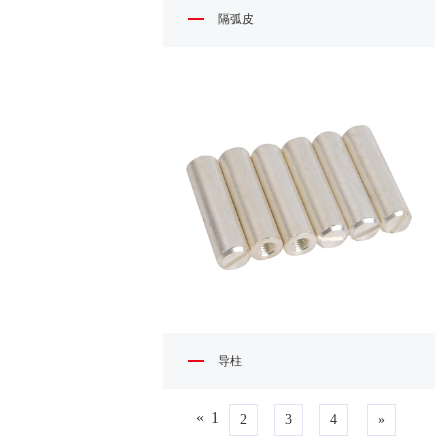
隔弧皮
导柱
«
1
2
3
4
»